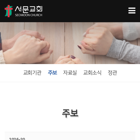
교회기관
주보
자료실
교회소식
정관
주보
2026-20