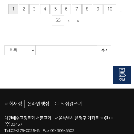
1
2
3
4
5
6
7
8
9
10
...
55
검색
교회재정
온라인행정
CTS 성경쓰기
대한예수교장로회 서문교회 | 서울특별시 은평구 가좌로 10길10
(우)03457
Tel:02-375-0025~8 Fax:02-306-5502