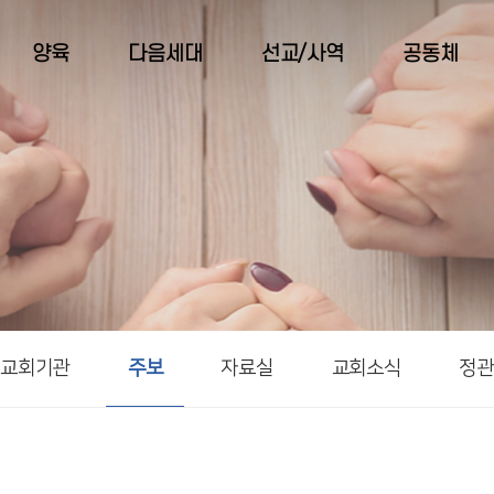
양육
다음세대
선교/사역
공동체
교회기관
주보
자료실
교회소식
정관