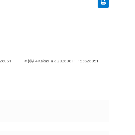
# 첨부 3.KakaoTalk_20260611_153528051_02.jpg
# 첨부 4.KakaoTalk_20260611_153528051_03.jpg