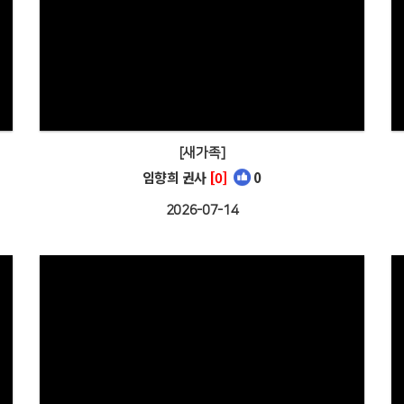
[새가족]
임향희 권사
[0]
0
2026-07-14