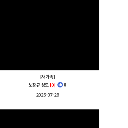
[새가족]
노창규 성도
[0]
0
2026-07-28