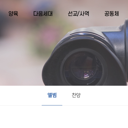
양육
다음세대
선교/사역
공동체
앨범
찬양