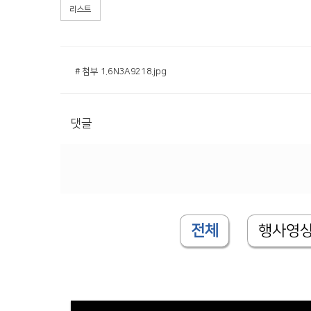
리스트
# 첨부 1.6N3A9218.jpg
댓글
전체
행사영