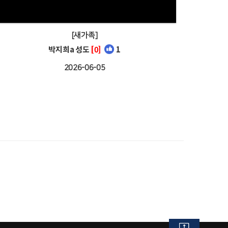
[새가족]
박지희a 성도
[0]
1
2026-06-05