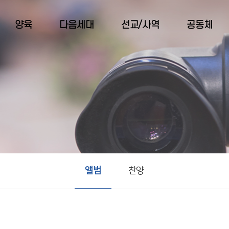
양육
다음세대
선교/사역
공동체
앨범
찬양