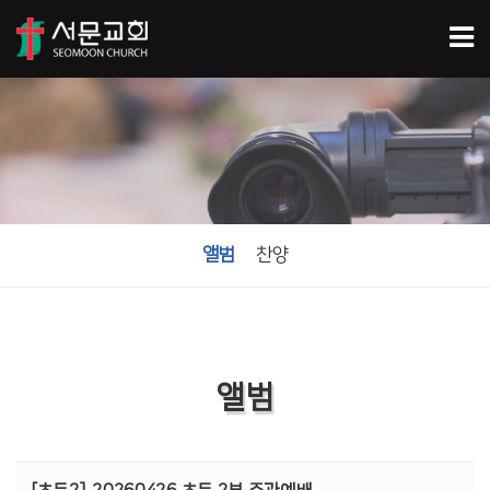
앨범
찬양
앨범