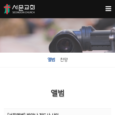
앨범
찬양
앨범