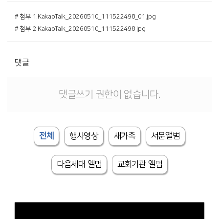
# 첨부 1.KakaoTalk_20260510_111522498_01.jpg
# 첨부 2.KakaoTalk_20260510_111522498.jpg
댓글
댓글쓰기 권한이 없습니다.
전체
행사영상
새가족
서문앨범
다음세대 앨범
교회기관 앨범