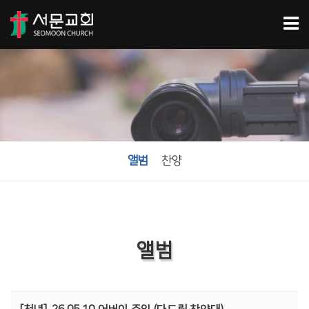
앨범
찬양
앨범