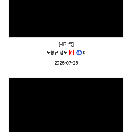
[새가족]
노창규 성도
[0]
0
2026-07-28