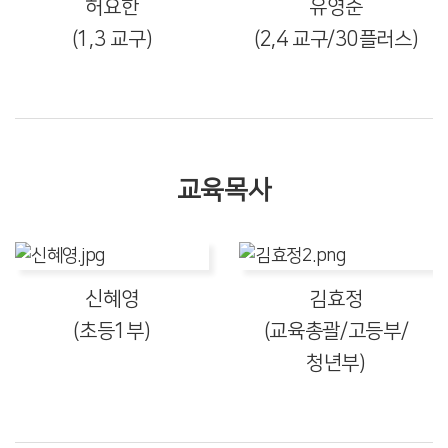
허요한
유영준
(1,3 교구)
(2,4 교구/30플러스)
교육목사
신혜영
김효정
(초등1부)
(교육총괄/고등부/
청년부)