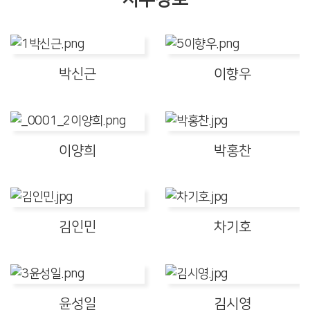
박신근
이향우
이양희
박홍찬
김인민
차기호
윤성일
김시영