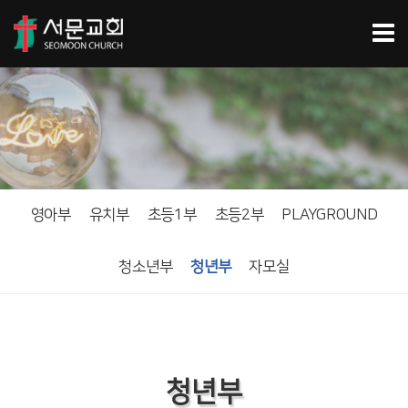
영아부
유치부
초등1부
초등2부
PLAYGROUND
청소년부
청년부
자모실
청년부